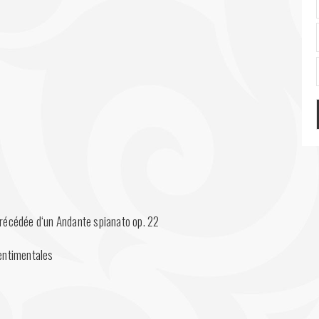
récédée d‘un Andante spianato op. 22
sentimentales