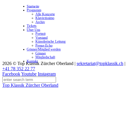
Startseite
Programm
Alle Konzerte
Klavierissimo
Archiv
Tickets
Über Uns
Portrait
Vorstand
Künstlerische Leitung
Presse-Echo
Gönner/Mitglied werden
Gönner
Mitgliedschaft
Kontakt
2026 © Top Klassik Zürcher Oberland
|
sekretariat@topklassik.ch
|
+41 78 352 22 77
Facebook
Youtube
Instagram
Top Klassik Zürcher Oberland