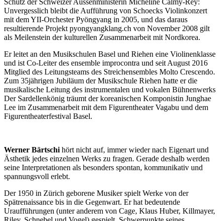
Schutz der Schweizer Aussenministerin Micheline Calmy-Rey:
Unvergesslich bleibt die Aufführung von Schoecks Violinkonzert
mit dem YII-Orchester Pyöngyang in 2005, und das daraus
resultierende Projekt pyongyangklang.ch von November 2008 gilt
als Meilenstein der kulturellen Zusammenarbeit mit Nordkorea.
Er leitet an den Musikschulen Basel und Riehen eine Violinenklasse
und ist Co-Leiter des ensemble improcontra und seit August 2016
Mitglied des Leitungsteams des Streichensembles Molto Crescendo.
Zum 35jährigen Jubiläum der Musikschule Riehen hatte er die
musikalische Leitung des instrumentalen und vokalen Bühnenwerks
Der Sardellenkönig träumt der koreanischen Komponistin Junghae
Lee im Zusammenarbeit mit dem Figurentheater Vagabu und dem
Figurentheaterfestival Basel.
Werner Bärtschi
hört nicht auf, immer wieder nach Eigenart und
Ästhetik jedes einzelnen Werks zu fragen. Gerade deshalb werden
seine Interpretationen als besonders spontan, kommunikativ und
spannungsvoll erlebt.
Der 1950 in Zürich geborene Musiker spielt Werke von der
Spätrenaissance bis in die Gegenwart. Er hat bedeutende
Uraufführungen (unter anderem von Cage, Klaus Huber, Killmayer,
Riley, Schnebel und Vogel) gespielt. Schwerpunkte seines