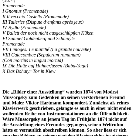
(1874)
Promenade
I Gnomus (Promenade)
II Il vecchio Castello (Promenade)
III Tuileries (Dispute d’enfants après jeux)
IV Bydlo (Promenade)
V Ballett der noch nicht ausgeschlüpften Küken
VI Samuel Goldenberg und Schmuÿle
Promenade
VII Limoges: Le marché (La grande nouvelle)
VIII Catacombae (Sepulcrum romanum)
(Con mortius in lingua mortua)
IX Die Hütte auf Hühnerfüssen (Baba-Yaga)
X Das Bohatyr-Tor in Kiew
Die „Bilder einer Ausstellung“ wurden 1874 von Modest
Mussorgsky zum Gedenken an seinen verstorbenen Freund
und Maler Viktor Hartmann komponiert. Zunächst als reines
Klavierwerk geschrieben, gelangte es auch in einer nicht enden
wollenden Reihe von Instrumentationen an die Öffentlichkeit.
Wäre Mussorgsky an jenem Tag im Frühjahr 1874 nicht auf
die Ausstellung eines Freundes gegangen, seinen Weltruhm
hätte er vermutlich abschreiben können. So aber liess er sich
von den Bildern zu seinem genialen Klavierzyklus inspirieren,