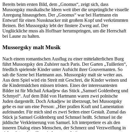
Bereits beim ersten Bild, dem „Gnomus“, zeigt sich, dass
Mussorgsky musikalische Ideen weit über die ursprüngliche visuelle
Anregung hinausgehen. Der „Gnomus“ war bei Hartmann ein
Entwurf für einen Nussknacker mit großem Kopf und verkrümmten
Beinen. Bei Mussorgsky lebt der finstere Zwerg auf. Der
Unglückliche muss als Hoffnarr herumspringen, um die Herrschaft
bei Laune zu halten.
Mussorgsky malt Musik
Nach einem romantischen Ausflug zu einer mittelalterlichen Burg
führt Mussorgsky den Zuhörer nach Paris. Der Garten „Tuillerien“,
friedlich spielende Kinder unter Aufsicht ihrer Gouvernanten. So
sah die Szene bei Hartmann aus. Mussorgsky malt sie weiter aus.
Aus dem Spiel wird ein Streit mit Geschrei, die Kinder weinen und
die Kindermädchen müssen trösten. Eines der interessantesten
Bilder ist für Michail Arkadjew das Stück „Samuel Goldenberg und
Schmyel“. Auf dem Bild von Hartmann waren zwei polnische
Juden dargestellt. Doch Arkadjew ist überzeugt, bei Mussorgsky
gehe es nur um eine Person: „Hier prallen Kraft und Lamentation
aufeinander. Für mich sind es zwei Seiten einer Gestalt. Zumal das
Stück ja Samuel Goldenberg und Schmuel heißt. Schmuel ist die
jiddische Verkleinerung von Samuel. Ich interpretiere es als den
inneren Dialog eines Menschen, der Schmerz und Verzweiflung in