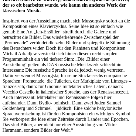
der so oft bearbeitet wurde, wie kaum ein anderes Werk der
klassischen Musik.
Inspiriert von der Ausstellung macht sich Mussorgsky sofort an die
Komposition eines Klavierzyklus. Seine Idee ist so einfach wie
genial: Eine Art „Ich-Erzähler“ streift durch die Galerie und
betrachtet die Bilder. Das wiederkehrende Zwischenspiel der
„Promenade“ verbindet die zehn Bilder und spiegelt die Stimmung
des Betrachters wider. Doch für den Pianisten und Komponisten
Michail Arkadjew versteckt sich hinter diesem recht simplen
Programminhalt ein viel tieferer Sinn: „Die ‚Bilder einer
Ausstellung‘ gelten als DAS russische Musikwerk schlechthin.
Interessant: Die russische Sprache ist da jedoch wenig vertreten.
Dafür verwendet Mussorgskij für seine Stücke sechs europäische
Sprachen: Promenade, die Tuilerien, der Marktplatz von Limoges –
französisch; dann: für Gnomus mittelalterliches Latein, danach:
Vecchio Castello in italienischer Sprache, aus der Renaissancezeit.
Auch interessant: Mittelalter und Renaissance folgen hier
aufeinander. Dann Bydlo- polnisch. Dann zwei Juden Samuel
Goldenberg und Schmuel – jiddisch. Eine solche babylonische
Sprachvermischung ist für den Komponisten ein wichtiges Symbol.
Sie verkörpert die Idee einer Zeitreise durch Länder und Epochen.
Das sind Bilder, aber nicht nur einer Ausstellung von Viktor
Hartmann, sondern Bilder der Welt.“