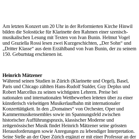
Am letzten Konzert um 20 Uhr in der Reformierten Kirche Hinwil
bilden die Solostücke für Klarinette den Rahmen einer szenisch-
musikalischen Lesung mit Texten von Ivan Bunin. Helmut Vogel
und Graziella Rossi lesen zwei Kurzgeschichten, „Der Sohn“ und
„Dritter Klasse“ aus dem Erzählband von Ivan Bunin, der zu seinem
150. Geburtstag erschienen ist.
Heinrich Mätzener
Während seinen Studien in Zürich (Klarinette und Orgel), Basel,
Paris und Chicago zählten Hans-Rudolf Stalder, Guy Deplus und
Robert Marcellus zu seinen wichtigsten Lehrern. Preise bei
nationalen und internationalen Wettbewerben leiteten über zu einer
künstlerisch vielseitigen Musikerlaufbahn mit internationaler
Konzerttätigkeit. In den „Domaines“ von Orchester, Oper und
Kammermusikensembles sowie im Spannungsfeld zwischen
historischer Aufführungspraxis, klassischer Moderne und
zeitgenössischer Musik findet Heinrich Mätzener seine grössten
Herausforderungen sowie Anregungen zu lebendiger Interpretation.
Seine Stelle an der Oper Zürich ergänzt er mit einer Professur an der