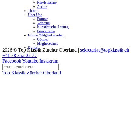
Klavierissimo
Archiv
Tickets
Über Uns
Portrait
Vorstand
Künstlerische Leitung
Presse-Echo
Gönner/Mitglied werden
Gönner
Mitgliedschaft
Kontakt
2026 © Top Klassik Zürcher Oberland
|
sekretariat@topklassik.ch
|
+41 78 352 22 77
Facebook
Youtube
Instagram
Top Klassik Zürcher Oberland