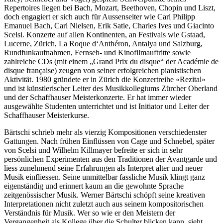
Repertoires liegen bei Bach, Mozart, Beethoven, Chopin und Liszt,
doch engagiert er sich auch für Aussenseiter wie Carl Philipp
Emanuel Bach, Carl Nielsen, Erik Satie, Charles Ives und Giacinto
Scelsi. Konzerte auf allen Kontinenten, an Festivals wie Gstaad,
Lucerne, Zürich, La Roque d‘Anthéron, Antalya und Salzburg,
Rundfunkaufnahmen, Fernseh- und Kinofilmauftritte sowie
zahlreiche CDs (mit einem „Grand Prix du disque“ der Académie de
disque française) zeugen von seiner erfolgreichen pianistischen
Aktivität. 1980 gründete er in Zürich die Konzertreihe «Rezital»
und ist künstlerischer Leiter des Musikkollegiums Zürcher Oberland
und der Schaffhauser Meisterkonzerte. Er hat immer wieder
ausgewählte Studenten unterrichtet und ist Initiator und Leiter der
Schaffhauser Meisterkurse.
Bärtschi schrieb mehr als vierzig Kompositionen verschiedenster
Gattungen. Nach frühen Einflüssen von Cage und Schnebel, später
von Scelsi und Wilhelm Killmayer befreite er sich in sehr
persönlichen Experimenten aus den Traditionen der Avantgarde und
liess zunehmend seine Erfahrungen als Interpret alter und neuer
Musik einfliessen. Seine unmittelbar fassliche Musik klingt ganz
eigenständig und erinnert kaum an die gewohnte Sprache
zeitgenössischer Musik. Werner Bärtschi schöpft seine kreativen
Interpretationen nicht zuletzt auch aus seinem kompositorischen
Verständnis für Musik. Wer so wie er den Meistern der
Vergangenheit als Kollege über die Schulter blicken kann, sieht