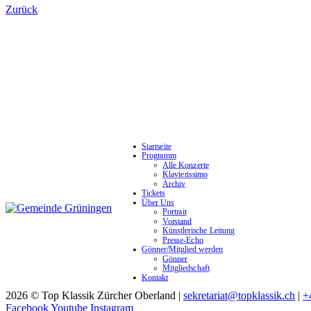
Zurück
Startseite
Programm
Alle Konzerte
Klavierissimo
Archiv
Tickets
Über Uns
Portrait
Vorstand
Künstlerische Leitung
Presse-Echo
Gönner/Mitglied werden
Gönner
Mitgliedschaft
Kontakt
2026 © Top Klassik Zürcher Oberland
|
sekretariat@topklassik.ch
|
+
Facebook
Youtube
Instagram