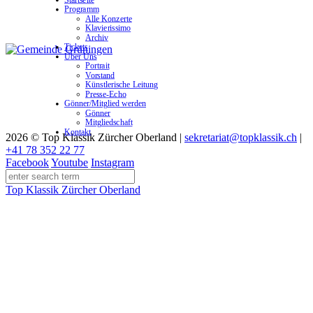
Programm
Alle Konzerte
Klavierissimo
Archiv
Tickets
Über Uns
Portrait
Vorstand
Künstlerische Leitung
Presse-Echo
Gönner/Mitglied werden
Gönner
Mitgliedschaft
Kontakt
2026 © Top Klassik Zürcher Oberland
|
sekretariat@topklassik.ch
|
+41 78 352 22 77
Facebook
Youtube
Instagram
Top Klassik Zürcher Oberland