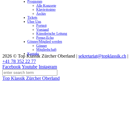
Programm
Alle Konzerte
Klavierissimo
Archiv
Tickets
Über Uns
Portrait
Vorstand
Künstlerische Leitung
Presse-Echo
Gönner/Mitglied werden
Gönner
Mitgliedschaft
Kontakt
2026 © Top Klassik Zürcher Oberland
|
sekretariat@topklassik.ch
|
+41 78 352 22 77
Facebook
Youtube
Instagram
Top Klassik Zürcher Oberland