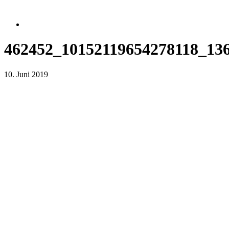
462452_10152119654278118_13
10. Juni 2019