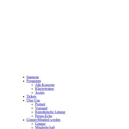
Startseite
Programm
Alle Konzerte
Klavierissimo
Archiv
Tickets
Über Uns
Portrait
Vorstand
Künstlerische Leitung
Presse-Echo
Gönner/Mitglied werden
Gönner
Mitgliedschaft