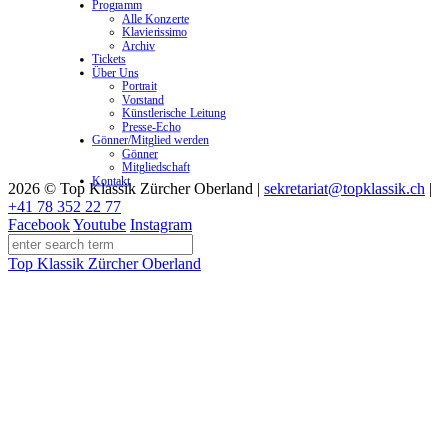
Programm
Alle Konzerte
Klavierissimo
Archiv
Tickets
Über Uns
Portrait
Vorstand
Künstlerische Leitung
Presse-Echo
Gönner/Mitglied werden
Gönner
Mitgliedschaft
Kontakt
2026 © Top Klassik Zürcher Oberland
|
sekretariat@topklassik.ch
|
+41 78 352 22 77
Facebook
Youtube
Instagram
Top Klassik Zürcher Oberland