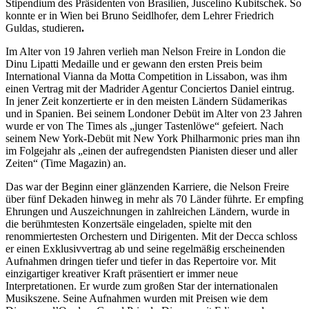
Stipendium des Präsidenten von Brasilien, Juscelino Kubitschek. So
konnte er in Wien bei Bruno Seidlhofer, dem Lehrer Friedrich
Guldas, studieren
.
Im Alter von 19 Jahren verlieh man Nelson Freire in London die
Dinu Lipatti Medaille und er gewann den ersten Preis beim
International Vianna da Motta Competition in Lissabon, was ihm
einen Vertrag mit der Madrider Agentur Conciertos Daniel eintrug.
In jener Zeit konzertierte er in den meisten Ländern Südamerikas
und in Spanien. Bei seinem Londoner Debüt im Alter von 23 Jahren
wurde er von The Times als „junger Tastenlöwe“ gefeiert. Nach
seinem New York-Debüt mit New York Philharmonic pries man ihn
im Folgejahr als „einen der aufregendsten Pianisten dieser und aller
Zeiten“ (Time Magazin) an.
Das war der Beginn einer glänzenden Karriere, die Nelson Freire
über fünf Dekaden hinweg in mehr als 70 Länder führte. Er empfing
Ehrungen und Auszeichnungen in zahlreichen Ländern, wurde in
die berühmtesten Konzertsäle eingeladen, spielte mit den
renommiertesten Orchestern und Dirigenten. Mit der Decca schloss
er einen Exklusivvertrag ab und seine regelmäßig erscheinenden
Aufnahmen dringen tiefer und tiefer in das Repertoire vor. Mit
einzigartiger kreativer Kraft präsentiert er immer neue
Interpretationen. Er wurde zum großen Star der internationalen
Musikszene. Seine Aufnahmen wurden mit Preisen wie dem