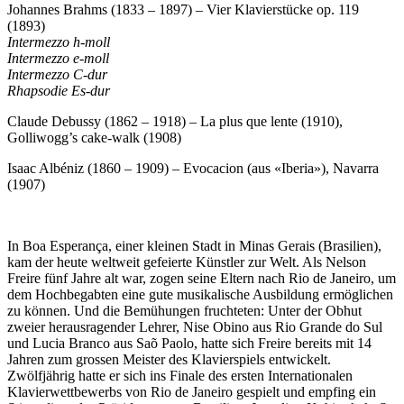
Johannes Brahms (1833 – 1897) – Vier Klavierstücke op. 119
(1893)
Intermezzo h-moll
Intermezzo e-moll
Intermezzo C-dur
Rhapsodie Es-dur
Claude Debussy (1862 – 1918) – La plus que lente (1910),
Golliwogg’s cake-walk (1908)
Isaac Albéniz (1860 – 1909) – Evocacion (aus «Iberia»), Navarra
(1907)
In Boa Esperança, einer kleinen Stadt in Minas Gerais (Brasilien),
kam der heute weltweit gefeierte Künstler zur Welt. Als Nelson
Freire fünf Jahre alt war, zogen seine Eltern nach Rio de Janeiro, um
dem Hochbegabten eine gute musikalische Ausbildung ermöglichen
zu können. Und die Bemühungen fruchteten: Unter der Obhut
zweier herausragender Lehrer, Nise Obino aus Rio Grande do Sul
und Lucia Branco aus Saõ Paolo, hatte sich Freire bereits mit 14
Jahren zum grossen Meister des Klavierspiels entwickelt.
Zwölfjährig hatte er sich ins Finale des ersten Internationalen
Klavierwettbewerbs von Rio de Janeiro gespielt und empfing ein