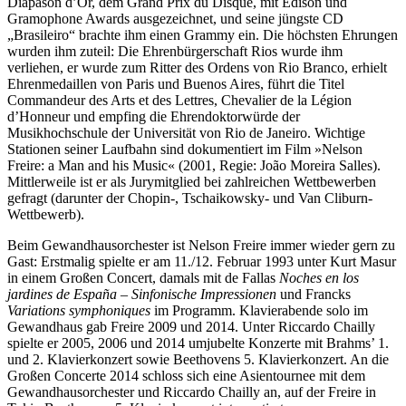
Diapason d’Or, dem Grand Prix du Disque, mit Edison und
Gramophone Awards ausgezeichnet, und seine jüngste CD
„Brasileiro“ brachte ihm einen Grammy ein. Die höchsten Ehrungen
wurden ihm zuteil: Die Ehrenbürgerschaft Rios wurde ihm
verliehen, er wurde zum Ritter des Ordens von Rio Branco, erhielt
Ehrenmedaillen von Paris und Buenos Aires, führt die Titel
Commandeur des Arts et des Lettres, Chevalier de la Légion
d’Honneur und empfing die Ehrendoktorwürde der
Musikhochschule der Universität von Rio de Janeiro. Wichtige
Stationen seiner Laufbahn sind dokumentiert im Film »Nelson
Freire: a Man and his Music« (2001, Regie: João Moreira Salles).
Mittlerweile ist er als Jurymitglied bei zahlreichen Wettbewerben
gefragt (darunter der Chopin-, Tschaikowsky- und Van Cliburn-
Wettbewerb).
Beim Gewandhausorchester ist Nelson Freire immer wieder gern zu
Gast: Erstmalig spielte er am 11./12. Februar 1993 unter Kurt Masur
in einem Großen Concert, damals mit de Fallas
Noches en los
jardines de Espan͂a
–
Sinfonische Impressionen
und Francks
Variations symphoniques
im Programm. Klavierabende solo im
Gewandhaus gab Freire 2009 und 2014. Unter Riccardo Chailly
spielte er 2005, 2006 und 2014 umjubelte Konzerte mit Brahms’ 1.
und 2. Klavierkonzert sowie Beethovens 5. Klavierkonzert. An die
Großen Concerte 2014 schloss sich eine Asientournee mit dem
Gewandhausorchester und Riccardo Chailly an, auf der Freire in