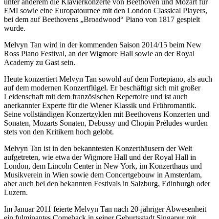
unter anderem die Klavierkonzerte von Beethoven und Mozart für
EMI sowie eine Europatournee mit den London Classical Players,
bei dem auf Beethovens „Broadwood“ Piano von 1817 gespielt
wurde.
Melvyn Tan wird in der kommenden Saison 2014/15 beim New
Ross Piano Festival, an der Wigmore Hall sowie an der Royal
Academy zu Gast sein.
Heute konzertiert Melvyn Tan sowohl auf dem Fortepiano, als auch
auf dem modernen Konzertflügel. Er beschäftigt sich mit großer
Leidenschaft mit dem französischen Repertoire und ist auch
anerkannter Experte für die Wiener Klassik und Frühromantik.
Seine vollständigen Konzertzyklen mit Beethovens Konzerten und
Sonaten, Mozarts Sonaten, Debussy und Chopin Préludes wurden
stets von den Kritikern hoch gelobt.
Melvyn Tan ist in den bekanntesten Konzerthäusern der Welt
aufgetreten, wie etwa der Wigmore Hall und der Royal Hall in
London, dem Lincoln Center in New York, im Konzerthaus und
Musikverein in Wien sowie dem Concertgebouw in Amsterdam,
aber auch bei den bekannten Festivals in Salzburg, Edinburgh oder
Luzern.
Im Januar 2011 feierte Melvyn Tan nach 20-jähriger Abwesenheit
ein fulminantes Comeback in seiner Geburtsstadt Singapur mit