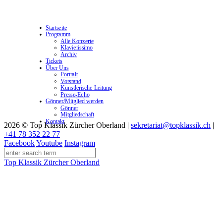
Startseite
Programm
Alle Konzerte
Klavierissimo
Archiv
Tickets
Über Uns
Portrait
Vorstand
Künstlerische Leitung
Presse-Echo
Gönner/Mitglied werden
Gönner
Mitgliedschaft
Kontakt
2026 © Top Klassik Zürcher Oberland
|
sekretariat@topklassik.ch
|
+41 78 352 22 77
Facebook
Youtube
Instagram
Top Klassik Zürcher Oberland