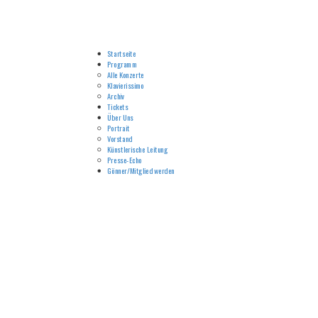
Startseite
Programm
Alle Konzerte
Klavierissimo
Archiv
Tickets
Über Uns
Portrait
Vorstand
Künstlerische Leitung
Presse-Echo
Gönner/Mitglied werden