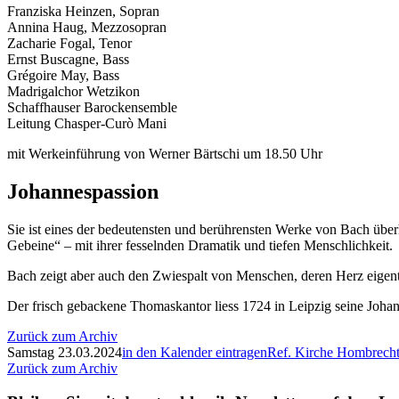
Franziska Heinzen, Sopran
Annina Haug, Mezzosopran
Zacharie Fogal, Tenor
Ernst Buscagne, Bass
Grégoire May, Bass
Madrigalchor Wetzikon
Schaffhauser Barockensemble
Leitung Chasper-Curò Mani
mit Werkeinführung von Werner Bärtschi um 18.50 Uhr
Johannespassion
Sie ist eines der bedeutensten und berührensten Werke von Bach über
Gebeine“ – mit ihrer fesselnden Dramatik und tiefen Menschlichkeit.
Bach zeigt aber auch den Zwiespalt von Menschen, deren Herz eigentli
Der frisch gebackene Thomaskantor liess 1724 in Leipzig seine Johan
Zurück zum Archiv
Samstag 23.03.2024
in den Kalender eintragen
Ref. Kirche Hombrech
Zurück zum Archiv