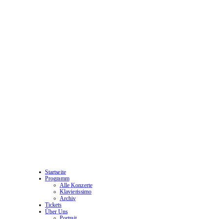
Startseite
Programm
Alle Konzerte
Klavierissimo
Archiv
Tickets
Über Uns
Portrait