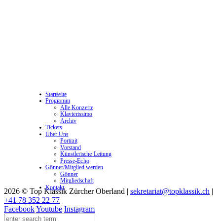
Startseite
Programm
Alle Konzerte
Klavierissimo
Archiv
Tickets
Über Uns
Portrait
Vorstand
Künstlerische Leitung
Presse-Echo
Gönner/Mitglied werden
Gönner
Mitgliedschaft
Kontakt
2026 © Top Klassik Zürcher Oberland
|
sekretariat@topklassik.ch
|
+41 78 352 22 77
Facebook
Youtube
Instagram