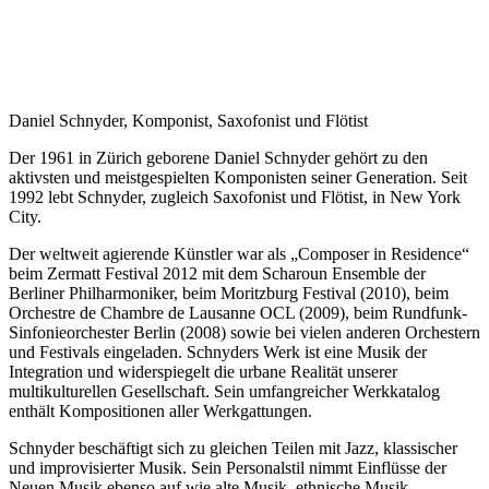
Daniel Schnyder, Komponist, Saxofonist und Flötist
Der 1961 in Zürich geborene Daniel Schnyder gehört zu den
aktivsten und meistgespielten Komponisten seiner Generation. Seit
1992 lebt Schnyder, zugleich Saxofonist und Flötist, in New York
City.
Der weltweit agierende Künstler war als „Composer in Residence“
beim Zermatt Festival 2012 mit dem Scharoun Ensemble der
Berliner Philharmoniker, beim Moritzburg Festival (2010), beim
Orchestre de Chambre de Lausanne OCL (2009), beim Rundfunk-
Sinfonieorchester Berlin (2008) sowie bei vielen anderen Orchestern
und Festivals eingeladen. Schnyders Werk ist eine Musik der
Integration und widerspiegelt die urbane Realität unserer
multikulturellen Gesellschaft. Sein umfangreicher Werkkatalog
enthält Kompositionen aller Werkgattungen.
Schnyder beschäftigt sich zu gleichen Teilen mit Jazz, klassischer
und improvisierter Musik. Sein Personalstil nimmt Einflüsse der
Neuen Musik ebenso auf wie alte Musik, ethnische Musik,