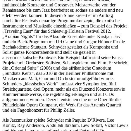
multimediale Konzepte und Crossover. Meisterwerke von der
Renaissance bis zum Jazz bearbeitet er, sodass sie anders und neu
erlebt werden können. In diesem Sinne kreiert er im Auftrag
namhafter Festivals neuartige Programmkonzepte, die exotische
Instrumente und Musikstile einschließen – zum Beispiel das Projekt
„Traveling East“ für das Schleswig-Holstein Festival 2012,
„Arabian Nights“ für das Absolute Ensemble unter Kristjan Järvi
und ein Bach-Programm mit Uri Caine und Gregor Hübner für die
Bachakademie Stuttgart. Schnyder gestaltet als Komponist und
Solist ganze Konzertabende und stellt sie gezielt in
aussermusikalische Kontexte. Ein Beispiel dafür sind seine Faust-
Projekte mit Orchester, Solisten, Schauspielern und Film. Er schrieb
die „Oriental Suite“ (2006) und das afrikanische Oratorium
„Sundiata Keita“, das 2010 in der Berliner Philharmonie mit
Musikern aus Mali, Chor und Orchester uraufgeführt wurde.
Schnyders „klassisches Werk“ umfasst vier Symphonien, fünf
Streichquartette, drei Opern, mehr als ein Dutzend Konzerte sowie
Kammermusikwerke, die regelmäßig erklingen und auf CDs
aufgenommen wurden. Derzeit entstehen eine neue Oper für die
Philadelphia Opera Company, ein Werk für das Artemis Quartett
und ein Fagottkonzert für Phillip Zeller.
Als Jazzmusiker spielte Schnyder mit Paquito D’Rivera, Lee
Konitz, Ray Anderson, Abdullah Ibrahim, Lew Soloff, Victor Lewis
und Hubert Laws, was auf mehr als zwei Dutzend CDs