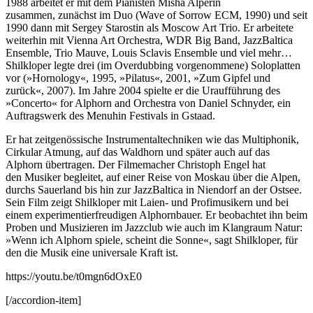
1988 arbeitet er mit dem Pianisten Misha Alperin
zusammen, zunächst im Duo (Wave of Sorrow ECM, 1990) und seit
1990 dann mit Sergey Starostin als Moscow Art Trio. Er arbeitete
weiterhin mit Vienna Art Orchestra, WDR Big Band, JazzBaltica
Ensemble, Trio Mauve, Louis Sclavis Ensemble und viel mehr…
Shilkloper legte drei (im Overdubbing vorgenommene) Soloplatten
vor (»Hornology«, 1995, »Pilatus«, 2001, »Zum Gipfel und
zurück«, 2007). Im Jahre 2004 spielte er die Uraufführung des
»Concerto« for Alphorn and Orchestra von Daniel Schnyder, ein
Auftragswerk des Menuhin Festivals in Gstaad.
Er hat zeitgenössische Instrumentaltechniken wie das Multiphonik,
Cirkular Atmung, auf das Waldhorn und später auch auf das
Alphorn übertragen. Der Filmemacher Christoph Engel hat
den Musiker begleitet, auf einer Reise von Moskau über die Alpen,
durchs Sauerland bis hin zur JazzBaltica in Niendorf an der Ostsee.
Sein Film zeigt Shilkloper mit Laien- und Profimusikern und bei
einem experimentierfreudigen Alphornbauer. Er beobachtet ihn beim
Proben und Musizieren im Jazzclub wie auch im Klangraum Natur:
»Wenn ich Alphorn spiele, scheint die Sonne«, sagt Shilkloper, für
den die Musik eine universale Kraft ist.
https://youtu.be/t0mgn6dOxE0
[/accordion-item]