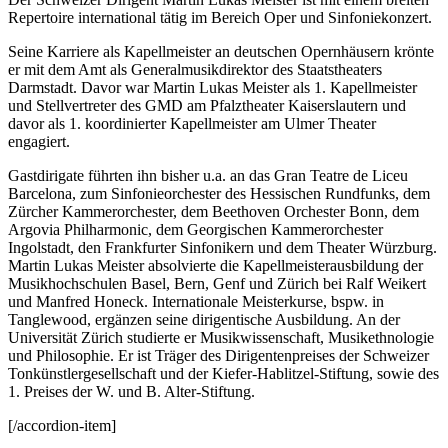
Repertoire international tätig im Bereich Oper und Sinfoniekonzert.
Seine Karriere als Kapellmeister an deutschen Opernhäusern krönte
er mit dem Amt als Generalmusikdirektor des Staatstheaters
Darmstadt. Davor war Martin Lukas Meister als 1. Kapellmeister
und Stellvertreter des GMD am Pfalztheater Kaiserslautern und
davor als 1. koordinierter Kapellmeister am Ulmer Theater
engagiert.
Gastdirigate führten ihn bisher u.a. an das Gran Teatre de Liceu
Barcelona, zum Sinfonieorchester des Hessischen Rundfunks, dem
Zürcher Kammerorchester, dem Beethoven Orchester Bonn, dem
Argovia Philharmonic, dem Georgischen Kammerorchester
Ingolstadt, den Frankfurter Sinfonikern und dem Theater Würzburg.
Martin Lukas Meister absolvierte die Kapellmeisterausbildung der
Musikhochschulen Basel, Bern, Genf und Zürich bei Ralf Weikert
und Manfred Honeck. Internationale Meisterkurse, bspw. in
Tanglewood, ergänzen seine dirigentische Ausbildung. An der
Universität Zürich studierte er Musikwissenschaft, Musikethnologie
und Philosophie. Er ist Träger des Dirigentenpreises der Schweizer
Tonkünstlergesellschaft und der Kiefer-Hablitzel-Stiftung, sowie des
1. Preises der W. und B. Alter-Stiftung.
[/accordion-item]