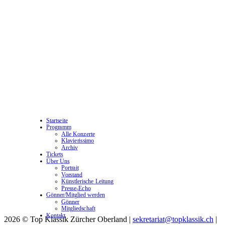
Startseite
Programm
Alle Konzerte
Klavierissimo
Archiv
Tickets
Über Uns
Portrait
Vorstand
Künstlerische Leitung
Presse-Echo
Gönner/Mitglied werden
Gönner
Mitgliedschaft
Kontakt
2026 © Top Klassik Zürcher Oberland
|
sekretariat@topklassik.ch
|