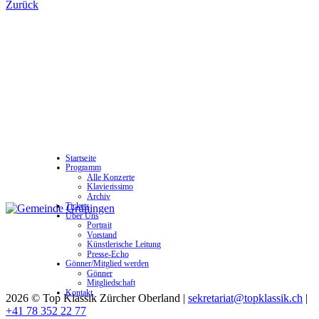
Zurück
Startseite
Programm
Alle Konzerte
Klavierissimo
Archiv
Tickets
Über Uns
Portrait
Vorstand
Künstlerische Leitung
Presse-Echo
Gönner/Mitglied werden
Gönner
Mitgliedschaft
Kontakt
2026 © Top Klassik Zürcher Oberland
|
sekretariat@topklassik.ch
|
+41 78 352 22 77